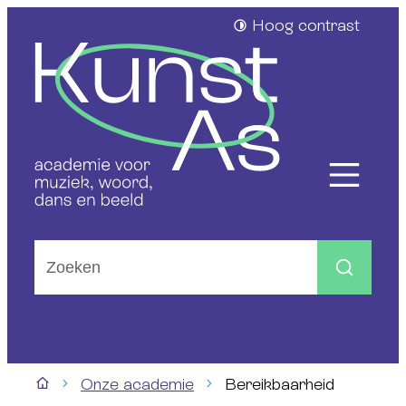
Naar inhoud
Hoog contrast
Kunstas
Menu
Waarmee kunnen we jou helpen?
Zoeken
Onze academie
Bereikbaarheid
Startpagina